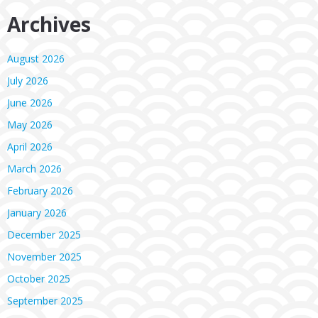
Archives
August 2026
July 2026
June 2026
May 2026
April 2026
March 2026
February 2026
January 2026
December 2025
November 2025
October 2025
September 2025