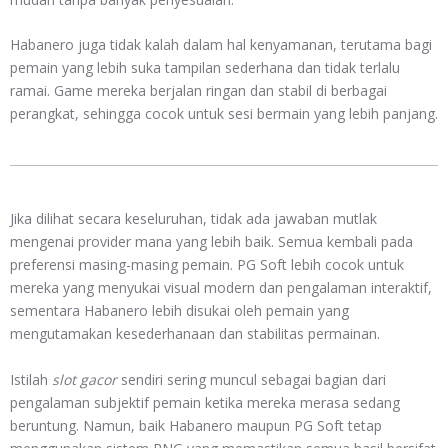
Habanero juga tidak kalah dalam hal kenyamanan, terutama bagi
pemain yang lebih suka tampilan sederhana dan tidak terlalu
ramai. Game mereka berjalan ringan dan stabil di berbagai
perangkat, sehingga cocok untuk sesi bermain yang lebih panjang.
Jika dilihat secara keseluruhan, tidak ada jawaban mutlak
mengenai provider mana yang lebih baik. Semua kembali pada
preferensi masing-masing pemain. PG Soft lebih cocok untuk
mereka yang menyukai visual modern dan pengalaman interaktif,
sementara Habanero lebih disukai oleh pemain yang
mengutamakan kesederhanaan dan stabilitas permainan.
Istilah
slot gacor
sendiri sering muncul sebagai bagian dari
pengalaman subjektif pemain ketika mereka merasa sedang
beruntung. Namun, baik Habanero maupun PG Soft tetap