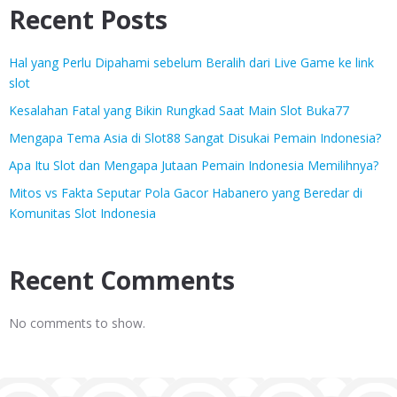
Recent Posts
Hal yang Perlu Dipahami sebelum Beralih dari Live Game ke link
slot
Kesalahan Fatal yang Bikin Rungkad Saat Main Slot Buka77
Mengapa Tema Asia di Slot88 Sangat Disukai Pemain Indonesia?
Apa Itu Slot dan Mengapa Jutaan Pemain Indonesia Memilihnya?
Mitos vs Fakta Seputar Pola Gacor Habanero yang Beredar di
Komunitas Slot Indonesia
Recent Comments
No comments to show.