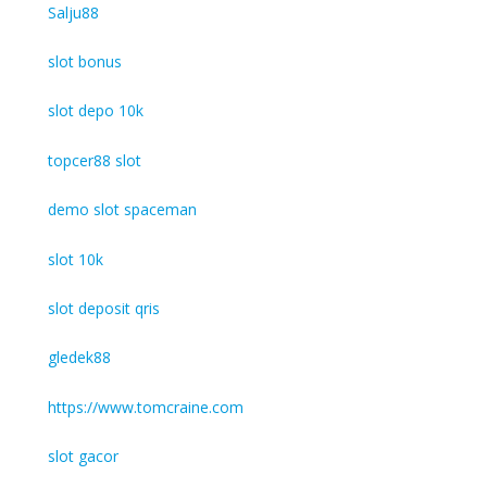
Salju88
slot bonus
slot depo 10k
topcer88 slot
demo slot spaceman
slot 10k
slot deposit qris
gledek88
https://www.tomcraine.com
slot gacor