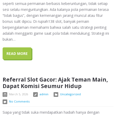
seperti semua permainan berbasis keberuntungan, tidak setiap
sesi selalu menguntungkan. Ada kalanya pola permainan terasa
“tidak bagus”, dengan kemenangan jarang muncul atau fitur
bonus sulit dipicu. Di rupiah138 slot, banyak pemain
berpengalaman memahami bahwa salah satu strategi penting
adalah mengganti game saat pola tidak mendukung. Strategi ini
bukan…
READ MORE
Referral Slot Gacor: Ajak Teman Main,
Dapat Komisi Seumur Hidup
March 5, 2026
admin
Uncategorized
No Comments
Siapa yang tidak suka mendapatkan hadiah hanya dengan