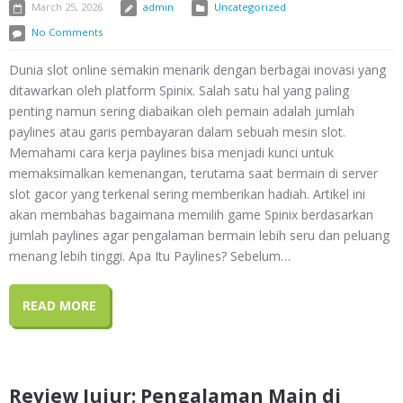
March 25, 2026
admin
Uncategorized
No Comments
Dunia slot online semakin menarik dengan berbagai inovasi yang
ditawarkan oleh platform Spinix. Salah satu hal yang paling
penting namun sering diabaikan oleh pemain adalah jumlah
paylines atau garis pembayaran dalam sebuah mesin slot.
Memahami cara kerja paylines bisa menjadi kunci untuk
memaksimalkan kemenangan, terutama saat bermain di server
slot gacor yang terkenal sering memberikan hadiah. Artikel ini
akan membahas bagaimana memilih game Spinix berdasarkan
jumlah paylines agar pengalaman bermain lebih seru dan peluang
menang lebih tinggi. Apa Itu Paylines? Sebelum…
READ MORE
Review Jujur: Pengalaman Main di