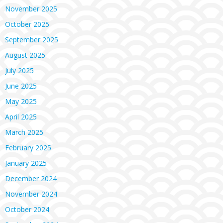
November 2025
October 2025
September 2025
August 2025
July 2025
June 2025
May 2025
April 2025
March 2025
February 2025
January 2025
December 2024
November 2024
October 2024