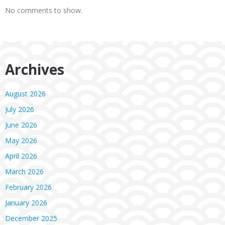
No comments to show.
Archives
August 2026
July 2026
June 2026
May 2026
April 2026
March 2026
February 2026
January 2026
December 2025