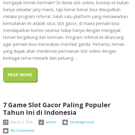
mengajak teman bermain? Di dunia slot online, konsep ini bukan
hanya sekadar janji manis, tapi benar-benar bisa diwujudkan
melalui program referral. Salah satu platform yang menawarkan
kemudahan ini adalah situs slot gacor, di mana pemain bisa
mendapatkan komisi seumur hidup hanya dengan mengajak
teman bergabung dan bermain. Program referral ini dirancang
agar pemain bisa merasakan manfaat ganda. Pertama, teman
yang diajak akan menikmati permainan slot online dengan
berbagai tema menarik dan peluang…
READ MORE
7 Game Slot Gacor Paling Populer
Tahun Ini di Indonesia
March 2, 2026
admin
Uncategorized
No Comments