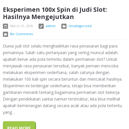
Eksperimen 100x Spin di Judi Slot:
Hasilnya Mengejutkan
March 21, 2026
admin
Uncategorized
No Comments
Dunia judi slot selalu menghadirkan rasa penasaran bagi para
pemainnya. Salah satu pertanyaan yang sering muncul adalah:
apakah benar ada pola tertentu dalam permainan slot? Untuk
menjawab rasa penasaran tersebut, banyak pemain mencoba
melakukan eksperimen sederhana, salah satunya dengan
melakukan 100 kali spin secara beruntun dan mencatat hasilnya.
Eksperimen ini terdengar sederhana, tetapi bisa memberikan
gambaran menarik tentang bagaimana permainan slot bekerja.
Dengan pendekatan santai namun terstruktur, kita bisa melihat
apakah kemenangan datang secara acak atau ada pola tertentu
yang…
READ MORE