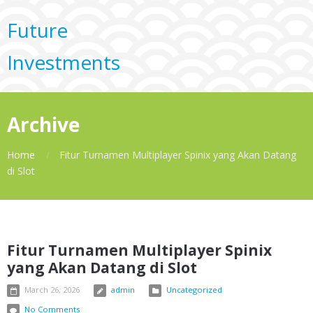
Future
Investments
Archive
Home
Fitur Turnamen Multiplayer Spinix yang Akan Datang
di Slot
Fitur Turnamen Multiplayer Spinix
yang Akan Datang di Slot
March 26, 2026
admin
Uncategorized
No Comments