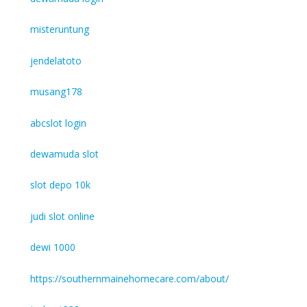
misteruntung
jendelatoto
musang178
abcslot login
dewamuda slot
slot depo 10k
judi slot online
dewi 1000
https://southernmainehomecare.com/about/