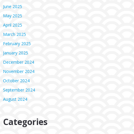
June 2025
May 2025
April 2025
March 2025
February 2025
January 2025
December 2024
November 2024
October 2024
September 2024
August 2024
Categories