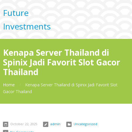
Future
Investments
Kenapa Server Thailand di
Spinix Jadi Favorit Slot Gacor
Thailand
Home
Kenapa Server Thailand di Spinix Jadi Favorit Slot
Gacor Thailand
October 22, 2025
admin
Uncategorized