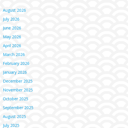
August 2026
July 2026
June 2026
May 2026
April 2026
March 2026
February 2026
January 2026
December 2025
November 2025
October 2025
September 2025
August 2025
July 2025