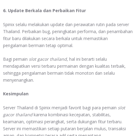
6. Update Berkala dan Perbaikan Fitur
Spinix selalu melakukan update dan perawatan rutin pada server
Thailand. Perbaikan bug, peningkatan performa, dan penambahan
fitur baru dilakukan secara berkala untuk memastikan
pengalaman bermain tetap optimal.
Bagi pemain
slot gacor thailand
, hal ini berarti selalu
mendapatkan versi terbaru permainan dengan kualitas terbaik,
sehingga pengalaman bermain tidak monoton dan selalu
menyenangkan.
Kesimpulan
Server Thailand di Spinix menjadi favorit bagi para pemain
slot
gacor thailand
karena kombinasi kecepatan, stabilitas,
keamanan, optimasi perangkat, serta dukungan fitur terbaru.
Server ini memastikan setiap putaran berjalan mulus, transaksi
aman, dan kompetisi terasa adil serta menantang.