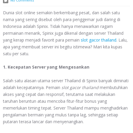
No Comments
Dunia slot online semakin berkembang pesat, dan salah satu
nama yang sering disebut oleh para penggemar judi daring di
Indonesia adalah Spinix. Tidak hanya menawarkan ragam
permainan menarik, Spinix juga dikenal dengan server Thailand
yang kerap menjadi favorit para pemain
slot gacor thailand
. Lalu,
apa yang membuat server ini begitu istimewa? Mari kita kupas
satu per satu.
1. Kecepatan Server yang Mengesankan
Salah satu alasan utama server Thailand di Spinix banyak diminati
adalah kecepatannya. Pemain
slot gacor thailand
membutuhkan
akses yang cepat dan responsif, terutama saat melakukan
taruhan beruntun atau mencoba fitur-fitur bonus yang
memerlukan timing tepat. Server Thailand mampu menghadirkan
pengalaman bermain yang mulus tanpa lag, sehingga setiap
putaran terasa lancar dan menyenangkan.