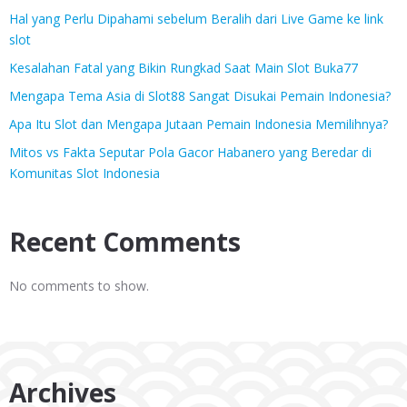
Hal yang Perlu Dipahami sebelum Beralih dari Live Game ke link
slot
Kesalahan Fatal yang Bikin Rungkad Saat Main Slot Buka77
Mengapa Tema Asia di Slot88 Sangat Disukai Pemain Indonesia?
Apa Itu Slot dan Mengapa Jutaan Pemain Indonesia Memilihnya?
Mitos vs Fakta Seputar Pola Gacor Habanero yang Beredar di
Komunitas Slot Indonesia
Recent Comments
No comments to show.
Archives