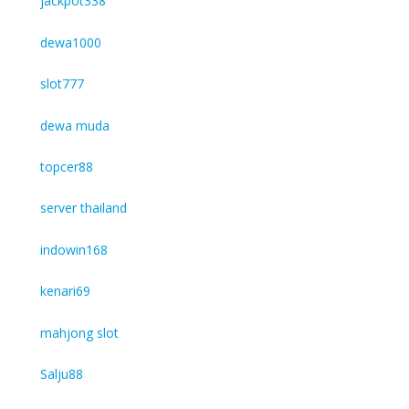
jackpot338
dewa1000
slot777
dewa muda
topcer88
server thailand
indowin168
kenari69
mahjong slot
Salju88