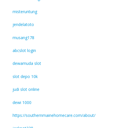
misteruntung
jendelatoto
musang178
abcslot login
dewamuda slot
slot depo 10k
judi slot online
dewi 1000
https://southernmainehomecare.com/about/