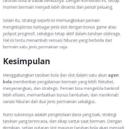
taruhan bola di babak berikutnya. Dengan kombinasi ini, setiap
momen bermain menjadi lebih dinamis dan penuh peluang.
Selain itu, strategi seperti ini memungkinkan pemain
mengeksplorasi berbagai jenis slot dengan bonus game atau
jackpot progresif, sekaligus tetap aktif dalam taruhan olahraga.
Hal ini tentu menambah sensasi hiburan yang berbeda dari
bermain satu jenis permainan saja.
Kesimpulan
Menggabungkan taruhan bola dan slot dalam satu akun
agen
bola
memberikan pengalaman bermain yang lebih fleksibel,
menyenangkan, dan strategis. Pemain bisa mengelola bankroll
lebih efisien, memanfaatkan bonus tambahan, dan menikmati
variasi hiburan dari dua jenis permainan sekaligus.
Kunci suksesnya adalah pengelolaan dana yang baik, strategi
taruhan yang terencana, dan sikap santai saat bermain. Dengan
demikian, setiap putaran slot maupun taruhan bola akan menjadi