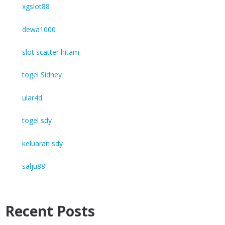
xgslot88
dewa1000
slot scatter hitam
togel Sidney
ular4d
togel sdy
keluaran sdy
salju88
Recent Posts