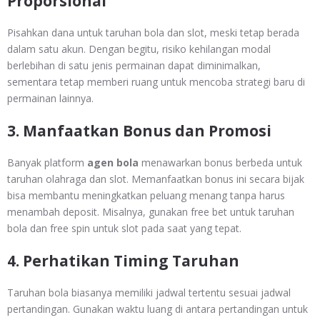
Proporsional
Pisahkan dana untuk taruhan bola dan slot, meski tetap berada
dalam satu akun. Dengan begitu, risiko kehilangan modal
berlebihan di satu jenis permainan dapat diminimalkan,
sementara tetap memberi ruang untuk mencoba strategi baru di
permainan lainnya.
3. Manfaatkan Bonus dan Promosi
Banyak platform
agen bola
menawarkan bonus berbeda untuk
taruhan olahraga dan slot. Memanfaatkan bonus ini secara bijak
bisa membantu meningkatkan peluang menang tanpa harus
menambah deposit. Misalnya, gunakan free bet untuk taruhan
bola dan free spin untuk slot pada saat yang tepat.
4. Perhatikan Timing Taruhan
Taruhan bola biasanya memiliki jadwal tertentu sesuai jadwal
pertandingan. Gunakan waktu luang di antara pertandingan untuk