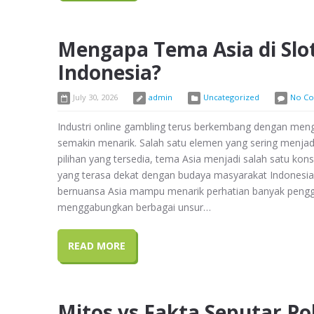
Mengapa Tema Asia di Slo
Indonesia?
July 30, 2026
admin
Uncategorized
No C
Industri online gambling terus berkembang dengan me
semakin menarik. Salah satu elemen yang sering menjad
pilihan yang tersedia, tema Asia menjadi salah satu kon
yang terasa dekat dengan budaya masyarakat Indonesia. 
bernuansa Asia mampu menarik perhatian banyak pengge
menggabungkan berbagai unsur…
READ MORE
Mitos vs Fakta Seputar P