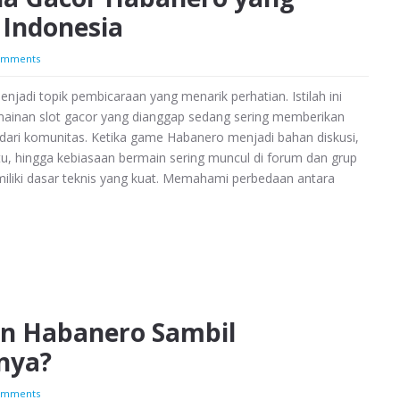
 Indonesia
omments
enjadi topik pembicaraan yang menarik perhatian. Istilah ini
inan slot gacor yang dianggap sedang sering memberikan
a dari komunitas. Ketika game Habanero menjadi bahan diskusi,
tu, hingga kebiasaan bermain sering muncul di forum dan grup
iliki dasar teknis yang kuat. Memahami perbedaan antara
in Habanero Sambil
nya?
omments