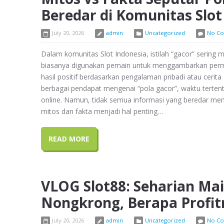
Beredar di Komunitas Slot
July 20, 2026
admin
Uncategorized
No C
Dalam komunitas Slot Indonesia, istilah “gacor” sering m
biasanya digunakan pemain untuk menggambarkan perma
hasil positif berdasarkan pengalaman pribadi atau cerit
berbagai pendapat mengenai “pola gacor”, waktu terten
online. Namun, tidak semua informasi yang beredar mem
mitos dan fakta menjadi hal penting…
READ MORE
VLOG Slot88: Seharian Ma
Nongkrong, Berapa Profit
July 20, 2026
admin
Uncategorized
No C