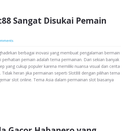
t88 Sangat Disukai Pemain
omments
nghadirkan berbagai inovasi yang membuat pengalaman bermain
i perhatian pemain adalah tema permainan. Dari sekian banyak
sep yang cukup populer karena memiliki nuansa visual dan cerita
Tidak heran jika permainan seperti Slot88 dengan pilihan tema
mar slot online. Tema Asia dalam permainan slot biasanya
ola Gacor Habanero yang