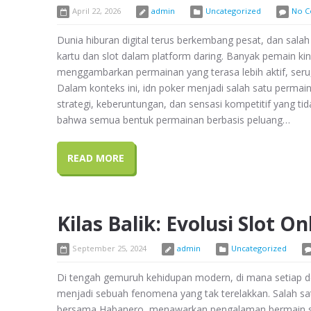
April 22, 2026
admin
Uncategorized
No 
Dunia hiburan digital terus berkembang pesat, dan salah
kartu dan slot dalam platform daring. Banyak pemain kin
menggambarkan permainan yang terasa lebih aktif, seru
Dalam konteks ini, idn poker menjadi salah satu perma
strategi, keberuntungan, dan sensasi kompetitif yang 
bahwa semua bentuk permainan berbasis peluang…
READ MORE
Kilas Balik: Evolusi Slot 
September 25, 2024
admin
Uncategorized
Di tengah gemuruh kehidupan modern, di mana setiap de
menjadi sebuah fenomena yang tak terelakkan. Salah sa
bersama Habanero, menawarkan pengalaman bermain slot