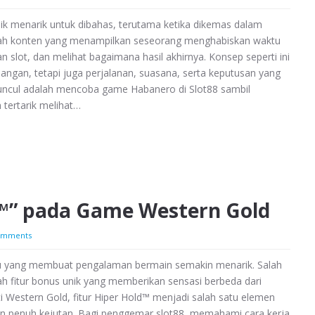
opik menarik untuk dibahas, terutama ketika dikemas dalam
buah konten yang menampilkan seseorang menghabiskan waktu
slot, dan melihat bagaimana hasil akhirnya. Konsep seperti ini
an, tetapi juga perjalanan, suasana, serta keputusan yang
muncul adalah mencoba game Habanero di Slot88 sambil
tertarik melihat…
™” pada Game Western Gold
omments
aru yang membuat pengalaman bermain semakin menarik. Salah
h fitur bonus unik yang memberikan sensasi berbeda dari
 Western Gold, fitur Hiper Hold™ menjadi salah satu elemen
 penuh kejutan. Bagi penggemar slot88, memahami cara kerja