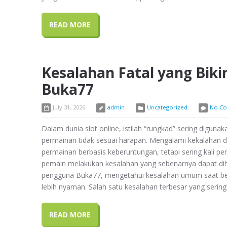
READ MORE
Kesalahan Fatal yang Biki
Buka77
July 31, 2026
admin
Uncategorized
No C
Dalam dunia slot online, istilah “rungkad” sering digun
permainan tidak sesuai harapan. Mengalami kekalahan 
permainan berbasis keberuntungan, tetapi sering kali p
pemain melakukan kesalahan yang sebenarnya dapat dihi
pengguna Buka77, mengetahui kesalahan umum saat b
lebih nyaman. Salah satu kesalahan terbesar yang sering
READ MORE