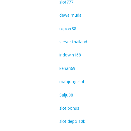
slot777
dewa muda
topcer88
server thailand
indowin168
kenari69
mahjong slot
Salju88
slot bonus
slot depo 10k