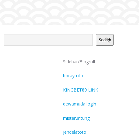
Search
Sidebar/Blogroll
boraytoto
KINGBET89 LINK
dewamuda login
misteruntung
jendelatoto