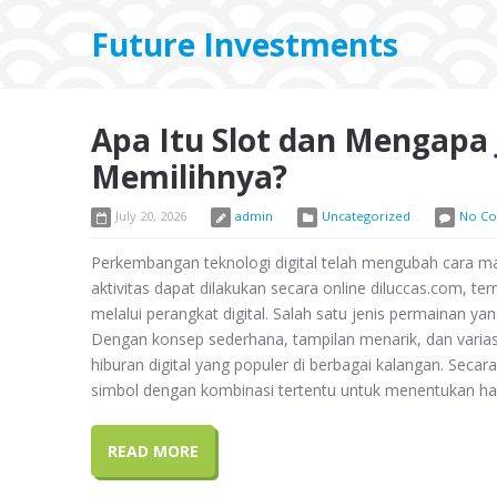
Future Investments
Apa Itu Slot dan Mengapa
Memilihnya?
July 20, 2026
admin
Uncategorized
No C
Perkembangan teknologi digital telah mengubah cara mas
aktivitas dapat dilakukan secara online diluccas.com, 
melalui perangkat digital. Salah satu jenis permainan ya
Dengan konsep sederhana, tampilan menarik, dan variasi
hiburan digital yang populer di berbagai kalangan. Se
simbol dengan kombinasi tertentu untuk menentukan ha
READ MORE