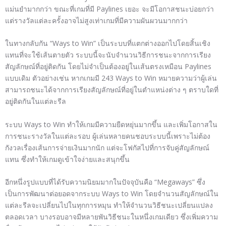
แม่นยำมากกว่า ขณะที่เกมที่มี Paylines เยอะ จะมีโอกาสชนะบ่อยกว่า
แต่รางวัลแต่ละครั้งอาจไม่สูงเท่าเกมที่มีความผันผวนมากกว่า
ในทางกลับกัน “Ways to Win” เป็นระบบที่แตกต่างออกไปโดยสิ้นเชิง
แทนที่จะใช้เส้นตายตัว ระบบนี้จะนับจำนวนวิธีการชนะจากการเรียง
สัญลักษณ์ที่อยู่ติดกัน โดยไม่จำเป็นต้องอยู่ในเส้นตรงเหมือน Paylines
แบบเดิม ตัวอย่างเช่น หากเกมมี 243 Ways to Win หมายความว่าผู้เล่น
สามารถชนะได้จากการเรียงสัญลักษณ์ที่อยู่ในตำแหน่งต่าง ๆ ตราบใดที่
อยู่ติดกันในแต่ละรีล
ระบบ Ways to Win ทำให้เกมมีความยืดหยุ่นมากขึ้น และเพิ่มโอกาสใน
การชนะรางวัลในแต่ละรอบ ผู้เล่นหลายคนชอบระบบนี้เพราะไม่ต้อง
กังวลเรื่องเส้นการจ่ายเงินมากนัก แต่จะโฟกัสไปที่การจับคู่สัญลักษณ์
แทน ซึ่งทำให้เกมดูเข้าใจง่ายและสนุกขึ้น
อีกหนึ่งรูปแบบที่ได้รับความนิยมมากในปัจจุบันคือ “Megaways” ซึ่ง
เป็นการพัฒนาต่อยอดจากระบบ Ways to Win โดยจำนวนสัญลักษณ์ใน
แต่ละรีลจะเปลี่ยนไปในทุกการหมุน ทำให้จำนวนวิธีชนะเปลี่ยนแปลง
ตลอดเวลา บางรอบอาจมีหลายพันวิธีชนะในหนึ่งเกมเดียว ซึ่งเพิ่มความ