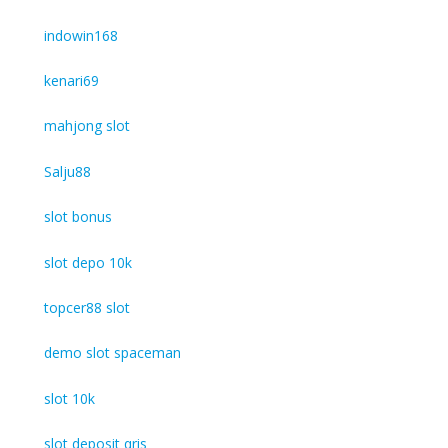
indowin168
kenari69
mahjong slot
Salju88
slot bonus
slot depo 10k
topcer88 slot
demo slot spaceman
slot 10k
slot deposit qris