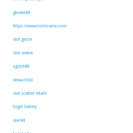
gledek88
https://www.tomcraine.com
slot gacor
slot online
xgslot88
dewa1000
slot scatter hitam
togel Sidney
ular4d