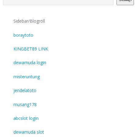
Sidebar/Blogroll
boraytoto
KINGBET89 LINK
dewamuda login
misteruntung
jendelatoto
musang178
abcslot login
dewamuda slot