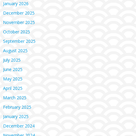
January 2026
December 2025
November 2025
October 2025
September 2025
August 2025
July 2025
June 2025
May 2025
April 2025
March 2025
February 2025
January 2025
December 2024
November 2024